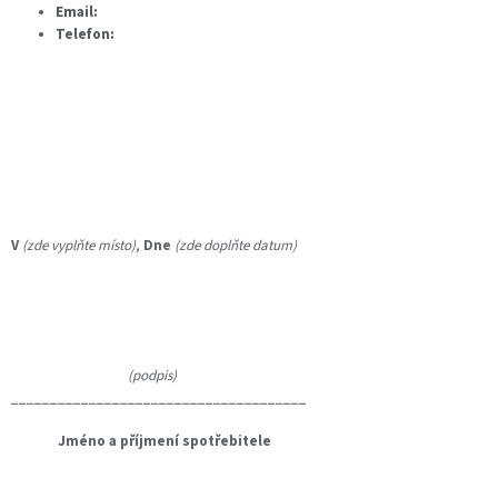
Email:
Telefon:
V
(zde vyplňte místo)
,
Dne
(zde doplňte datum)
(podpis)
______________________________________
Jméno a příjmení spotřebitele