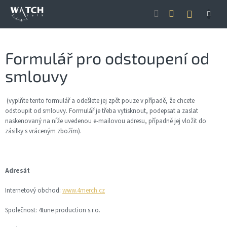
Přejít
NÁKUP
na
obsah
KOŠÍK
Formulář pro odstoupení od
smlouvy
(vyplňte tento formulář a odešlete jej zpět pouze v případě, že chcete
odstoupit od smlouvy. Formulář je třeba vytisknout, podepsat a zaslat
naskenovaný na níže uvedenou e-mailovou adresu, případně jej vložit do
zásilky s vráceným zbožím).
Adresát
Internetový obchod:
www.4merch.cz
Společnost: 4tune production s.r.o.