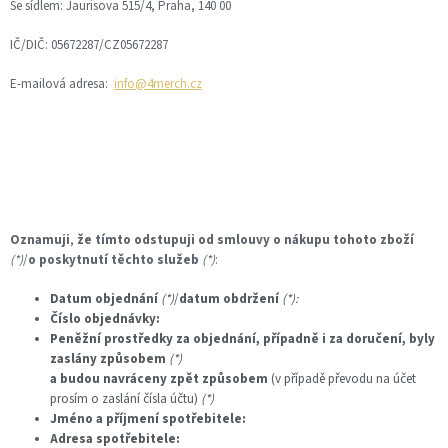
Se sídlem: Jaurisova 515/4, Praha, 140 00
IČ/DIČ: 05672287/CZ05672287
E-mailová adresa:
info@4merch.cz
Oznamuji
,
že tímto odstupuji
od smlouvy o nákupu tohoto zboží
(*)
/
o poskytnutí těchto služeb
(*)
:
Datum objednání
(*)
/
datum obdržení
(*):
Číslo objednávky:
Peněžní prostředky za objednání, případně i za doručení, byly
zaslány způsobem
(*)
a budou navráceny zpět způsobem
(v případě převodu na účet
prosím o zaslání čísla účtu)
(*)
Jméno a příjmení spotřebitele:
Adresa spotřebitele: