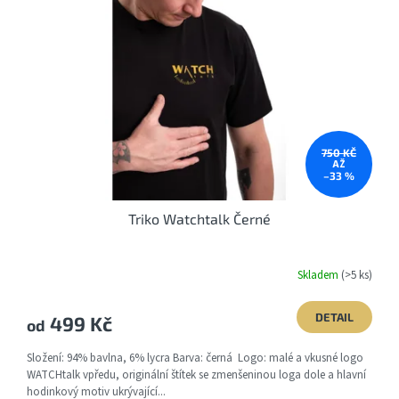
k
750 KČ
AŽ
–33 %
Triko Watchtalk Černé
Skladem
(>5 ks)
DETAIL
499 Kč
od
Složení: 94% bavlna, 6% lycra Barva: černá Logo: malé a vkusné logo
WATCHtalk vpředu, originální štítek se zmenšeninou loga dole a hlavní
hodinkový motiv ukrývající...