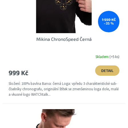
s
h
o
1 550 KČ
–35 %
p
Mikina ChronoSpeed Černá
u
W
Skladem
(>5 ks)
A
T
DETAIL
999 Kč
C
Složení: 100% bavlna Barva: černá Loga: vpředu 3 charakteristické sub-
číselníky chronografu, originální štítek se zmenšeninou loga dole, malé
H
a vkusné logo WATChtalk...
t
a
l