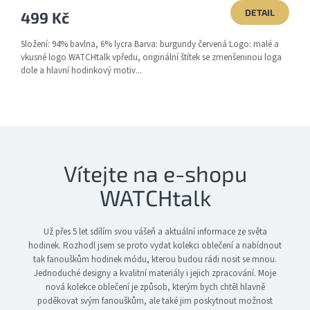
DETAIL
499 Kč
Složení: 94% bavlna, 6% lycra Barva: burgundy červená Logo: malé a
vkusné logo WATCHtalk vpředu, originální štítek se zmenšeninou loga
dole a hlavní hodinkový motiv...
Vítejte na e-shopu
WATCHtalk
Už přes 5 let sdílím svou vášeň a aktuální informace ze světa
hodinek. Rozhodl jsem se proto vydat kolekci oblečení a nabídnout
tak fanouškům hodinek módu, kterou budou rádi nosit se mnou.
Jednoduché designy a kvalitní materiály i jejich zpracování.
Moje
nová kolekce oblečení je způsob, kterým bych chtěl hlavně
poděkovat svým fanouškům, ale také jim poskytnout možnost