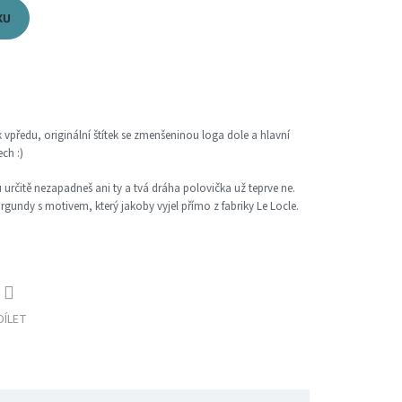
KU
vpředu, originální štítek se zmenšeninou loga dole a hlavní
ch :)
ů určitě nezapadneš ani ty a tvá dráha polovička už teprve ne.
undy s motivem, který jakoby vyjel přímo z fabriky Le Locle.
DÍLET