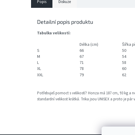
Popis
Diskuze
Detailní popis produktu
Tabulka velikostí:
Délka (cm)
Šířka p
S
66
50
M
67
54
L
71
58
XL
78
60
XXL
79
62
Potřebuješ pomoct s velikostí? Honza má 187 cm, 93 kg a nosí p
standardní velikost krátká. Trika jsou UNISEX a proto je pár 