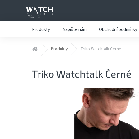
Přejít
na
obsah
Produkty
Napište nám
Obchodní podmínky
Domů
Produkty
Triko Watchtalk Černé
Triko Watchtalk Černé