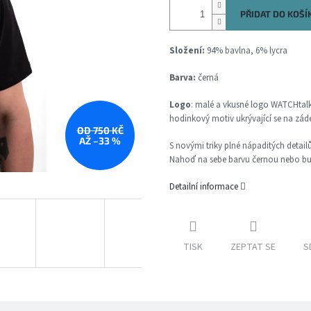
PŘIDAT DO KOŠÍ
Složení:
94% bavlna, 6% lycra
Barva:
černá
Logo
: malé a vkusné logo WATCHtalk 
hodinkový motiv ukrývající se na záde
OD 750 KČ
AŽ –33 %
S novými triky plné nápaditých detail
Nahoď na sebe barvu černou nebo burg
Detailní informace
TISK
ZEPTAT SE
S