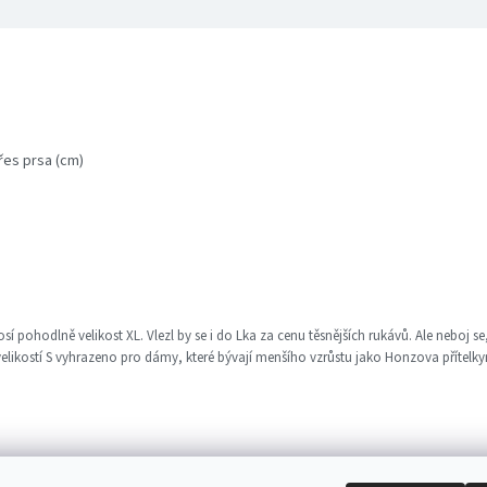
řes prsa (cm)
ohodlně velikost XL. Vlezl by se i do Lka za cenu těsnějších rukávů. Ale neboj se, tri
velikostí S vyhrazeno pro dámy, které bývají menšího vzrůstu jako Honzova přítelkyně