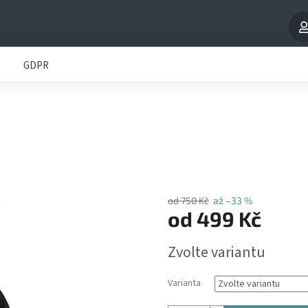
GDPR
od 750 Kč
až –33 %
od
499 Kč
Měrná
Zvolte variantu
cena:
Varianta